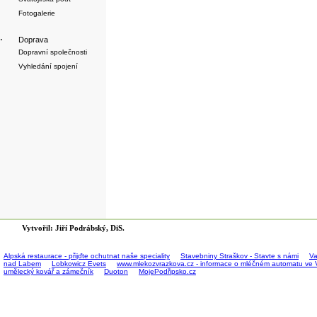
Fotogalerie
·
Doprava
Dopravní společnosti
Vyhledání spojení
Vytvořil: Jiří Podrábský, DiS.
Alpská restaurace - přijďte ochutnat naše speciality
Stavebniny Straškov - Stavte s námi
Va
nad Labem
Lobkowicz Evets
www.mlekozvrazkova.cz - informace o mléčném automatu ve 
umělecký kovář a zámečník
Duoton
MojePodřipsko.cz