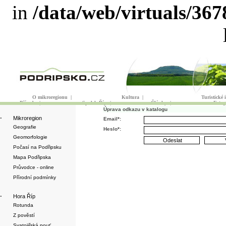
in
/data/web/virtuals/36
O mikroregionu
|
Kultura
|
Turistické
Příroda
|
Spolek Říp
|
Články
|
Fotog
Úprava odkazu v katalogu
·
Mikroregion
Email*:
Geografie
Heslo*:
Geomorfologie
Počasí na Podřipsku
Mapa Podřipska
Průvodce - online
Přírodní podmínky
·
Hora Říp
Rotunda
Z pověstí
Svatojiřská pouť