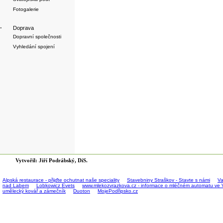
Fotogalerie
·
Doprava
Dopravní společnosti
Vyhledání spojení
Vytvořil: Jiří Podrábský, DiS.
Alpská restaurace - přijďte ochutnat naše speciality
Stavebniny Straškov - Stavte s námi
Va
nad Labem
Lobkowicz Evets
www.mlekozvrazkova.cz - informace o mléčném automatu ve 
umělecký kovář a zámečník
Duoton
MojePodřipsko.cz