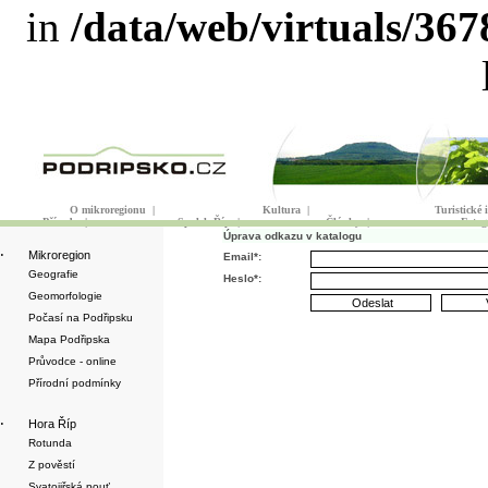
in
/data/web/virtuals/36
O mikroregionu
|
Kultura
|
Turistické
Příroda
|
Spolek Říp
|
Články
|
Fotog
Úprava odkazu v katalogu
·
Mikroregion
Email*:
Geografie
Heslo*:
Geomorfologie
Počasí na Podřipsku
Mapa Podřipska
Průvodce - online
Přírodní podmínky
·
Hora Říp
Rotunda
Z pověstí
Svatojiřská pouť