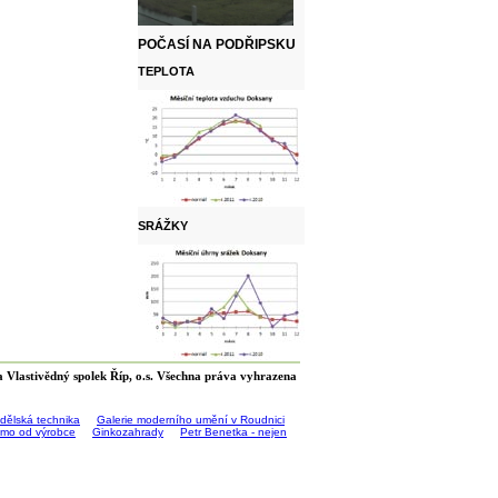
POČASÍ NA PODŘIPSKU
TEPLOTA
SRÁŽKY
 Vlastivědný spolek Říp, o.s. Všechna práva vyhrazena
ědělská technika
Galerie moderního umění v Roudnici
římo od výrobce
Ginkozahrady
Petr Benetka - nejen