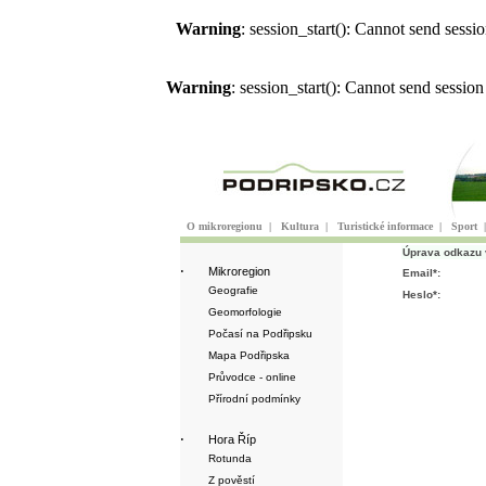
Warning
: session_start(): Cannot send sess
Warning
: session_start(): Cannot send sessio
O mikroregionu
|
Kultura
|
Turistické informace
|
Sport
Úprava odkazu 
·
Mikroregion
Email*:
Geografie
Heslo*:
Geomorfologie
Počasí na Podřipsku
Mapa Podřipska
Průvodce - online
Přírodní podmínky
·
Hora Říp
Rotunda
Z pověstí