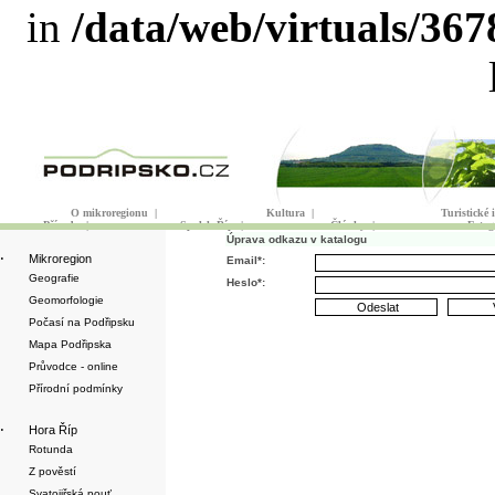
in
/data/web/virtuals/36
O mikroregionu
|
Kultura
|
Turistické
Příroda
|
Spolek Říp
|
Články
|
Fotog
Úprava odkazu v katalogu
·
Mikroregion
Email*:
Geografie
Heslo*:
Geomorfologie
Počasí na Podřipsku
Mapa Podřipska
Průvodce - online
Přírodní podmínky
·
Hora Říp
Rotunda
Z pověstí
Svatojiřská pouť