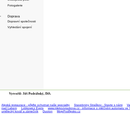
Fotogalerie
·
Doprava
Dopravní společnosti
Vyhledání spojení
Vytvořil: Jiří Podrábský, DiS.
Alpská restaurace - přijďte ochutnat naše speciality
Stavebniny Straškov - Stavte s námi
Va
nad Labem
Lobkowicz Evets
www.mlekozvrazkova.cz - informace o mléčném automatu ve 
umělecký kovář a zámečník
Duoton
MojePodřipsko.cz