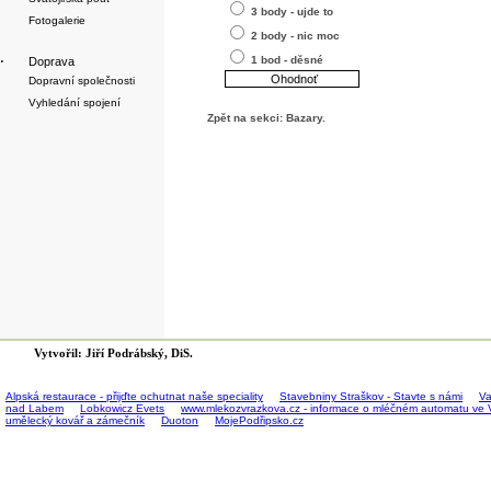
3 body - ujde to
Fotogalerie
2 body - nic moc
1 bod - děsné
·
Doprava
Dopravní společnosti
Vyhledání spojení
Zpět na sekci:
Bazary
.
Vytvořil: Jiří Podrábský, DiS.
Alpská restaurace - přijďte ochutnat naše speciality
Stavebniny Straškov - Stavte s námi
Va
nad Labem
Lobkowicz Evets
www.mlekozvrazkova.cz - informace o mléčném automatu ve 
umělecký kovář a zámečník
Duoton
MojePodřipsko.cz