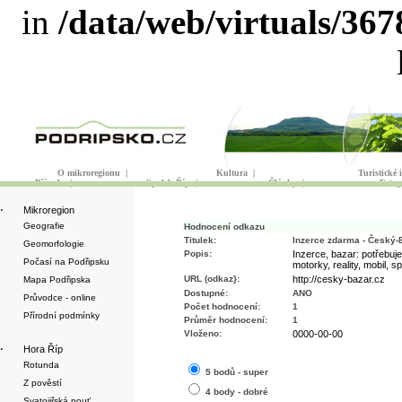
in
/data/web/virtuals/36
O mikroregionu
|
Kultura
|
Turistické
Příroda
|
Spolek Říp
|
Články
|
Fotog
·
Mikroregion
Geografie
Hodnocení odkazu
Titulek:
Inzerce zdarma - Český-
Geomorfologie
Popis:
Inzerce, bazar: potřebuje
Počasí na Podřipsku
motorky, reality, mobil, sp
URL (odkaz}:
http://cesky-bazar.cz
Mapa Podřipska
Dostupné:
ANO
Průvodce - online
Počet hodnocení:
1
Přírodní podmínky
Průměr hodnocení:
1
Vloženo:
0000-00-00
·
Hora Říp
Rotunda
5 bodů - super
Z pověstí
4 body - dobré
Svatojiřská pouť