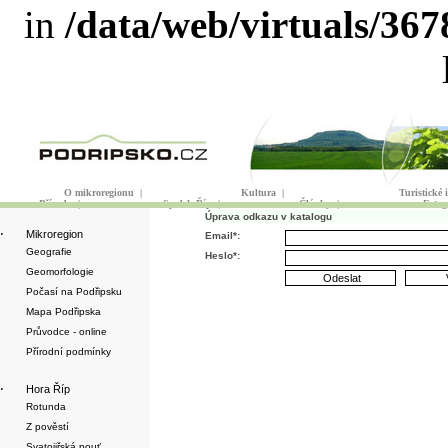
in
/data/web/virtuals/36
O mikroregionu
|
Kultura
|
Turistické
Příroda
|
Spolek Říp
|
Články
|
Fotog
Úprava odkazu v katalogu
·
Mikroregion
Email*:
Geografie
Heslo*:
Geomorfologie
Počasí na Podřipsku
Mapa Podřipska
Průvodce - online
Přírodní podmínky
·
Hora Říp
Rotunda
Z pověstí
Svatojiřská pouť