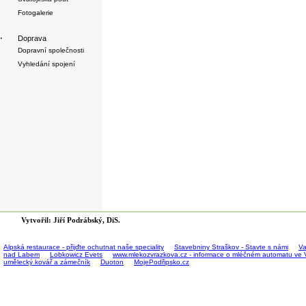
Fotogalerie
·
Doprava
Dopravní společnosti
Vyhledání spojení
Vytvořil: Jiří Podrábský, DiS.
Alpská restaurace - přijďte ochutnat naše speciality
Stavebniny Straškov - Stavte s námi
Va
nad Labem
Lobkowicz Evets
www.mlekozvrazkova.cz - informace o mléčném automatu ve 
umělecký kovář a zámečník
Duoton
MojePodřipsko.cz