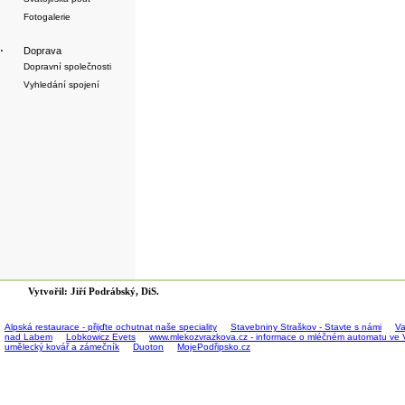
Fotogalerie
·
Doprava
Dopravní společnosti
Vyhledání spojení
Vytvořil: Jiří Podrábský, DiS.
Alpská restaurace - přijďte ochutnat naše speciality
Stavebniny Straškov - Stavte s námi
Va
nad Labem
Lobkowicz Evets
www.mlekozvrazkova.cz - informace o mléčném automatu ve 
umělecký kovář a zámečník
Duoton
MojePodřipsko.cz