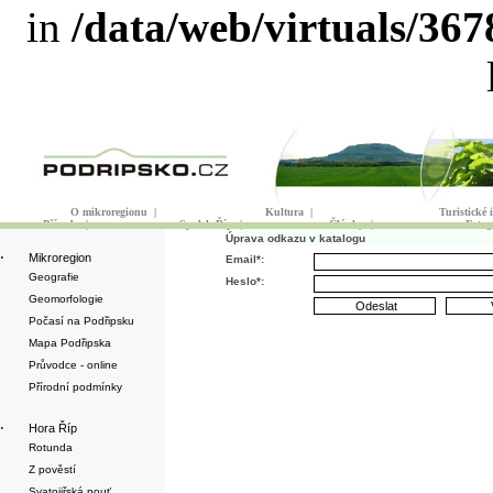
in
/data/web/virtuals/36
O mikroregionu
|
Kultura
|
Turistické
Příroda
|
Spolek Říp
|
Články
|
Fotog
Úprava odkazu v katalogu
·
Mikroregion
Email*:
Geografie
Heslo*:
Geomorfologie
Počasí na Podřipsku
Mapa Podřipska
Průvodce - online
Přírodní podmínky
·
Hora Říp
Rotunda
Z pověstí
Svatojiřská pouť