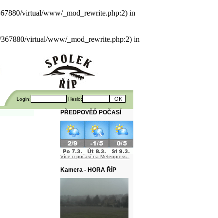
als/367880/virtual/www/_mod_rewrite.php:2) in
uals/367880/virtual/www/_mod_rewrite.php:2) in
Login:
Heslo:
PŘEDPOVĚĎ POČASÍ
Více o počasí na Meteopress..
Kamera - HORA ŘÍP