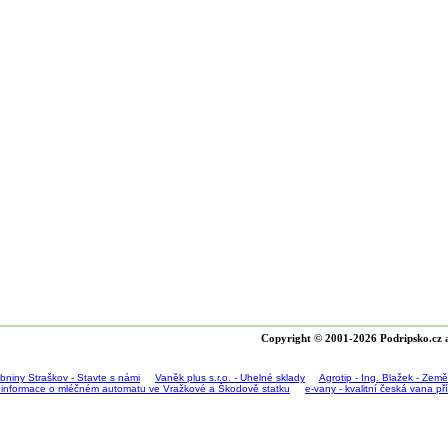
Copyright © 2001-2026 Podripsko.cz a
bniny Straškov - Stavte s námi
Vaněk plus s.r.o. - Uhelné sklady
Agrotip - Ing. Blažek - Zem
 informace o mléčném automatu ve Vražkové a Škodově statku
e-vany - kvalitní česká vana p