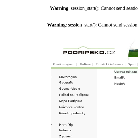
Warning
: session_start(): Cannot send sess
Warning
: session_start(): Cannot send sessio
O mikroregionu
|
Kultura
|
Turistické informace
|
Sport
Úprava odkazu 
·
Mikroregion
Email*:
Geografie
Heslo*:
Geomorfologie
Počasí na Podřipsku
Mapa Podřipska
Průvodce - online
Přírodní podmínky
·
Hora Říp
Rotunda
Z pověstí