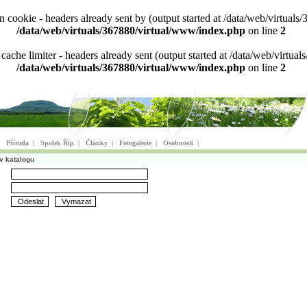
ion cookie - headers already sent by (output started at /data/web/virtu
/data/web/virtuals/367880/virtual/www/index.php
on line
2
n cache limiter - headers already sent (output started at /data/web/virt
/data/web/virtuals/367880/virtual/www/index.php
on line
2
|
Příroda
|
Spolek Říp
|
Články
|
Fotogalerie
|
Osobnosti
|
v katalogu