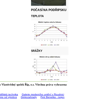
POČASÍ NA PODŘIPSKU
TEPLOTA
SRÁŽKY
 Vlastivědný spolek Říp, o.s. Všechna práva vyhrazena
ědělská technika
Galerie moderního umění v Roudnici
římo od výrobce
Ginkozahrady
Petr Benetka - nejen