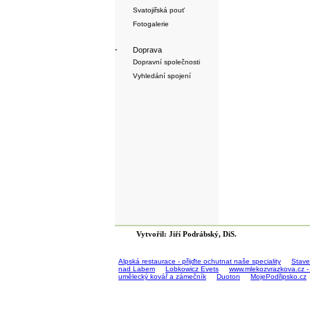
Svatojiřská pouť
Fotogalerie
·
Doprava
Dopravní společnosti
Vyhledání spojení
Vytvořil: Jiří Podrábský, DiS.
Alpská restaurace - přijďte ochutnat naše speciality
Stave
nad Labem
Lobkowicz Evets
www.mlekozvrazkova.cz -
umělecký kovář a zámečník
Duoton
MojePodřipsko.cz