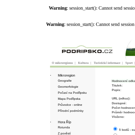
Warning
: session_start(): Cannot send sess
Warning
: session_start(): Cannot send sessio
O mikroregionu
|
Kultura
|
Turistické informace
|
Sport
·
Mikroregion
Geografie
Hodnocení odk
Titulek:
Geomorfologie
Popis:
Počasí na Podřipsku
URL (odkaz}:
Mapa Podřipska
Dostupné:
Průvodce - online
Počet hodnocen
Přírodní podmínky
Průměr hodnoce
Vloženo:
·
Hora Říp
Rotunda
5 bodů - s
Z pověstí