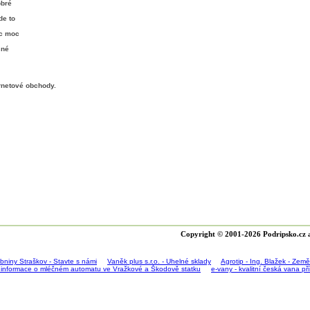
obré
de to
ic moc
sné
rnetové obchody
.
Copyright © 2001-2026 Podripsko.cz a
bniny Straškov - Stavte s námi
Vaněk plus s.r.o. - Uhelné sklady
Agrotip - Ing. Blažek - Zem
 informace o mléčném automatu ve Vražkové a Škodově statku
e-vany - kvalitní česká vana p