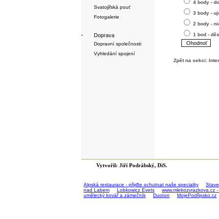
4 body - d
Svatojiřská pouť
3 body - uj
Fotogalerie
2 body - n
1 bod - dě
·
Doprava
Dopravní společnosti
Vyhledání spojení
Zpět na sekci:
Inte
Vytvořil: Jiří Podrábský, DiS.
Alpská restaurace - přijďte ochutnat naše speciality
Stave
nad Labem
Lobkowicz Evets
www.mlekozvrazkova.cz -
umělecký kovář a zámečník
Duoton
MojePodřipsko.cz