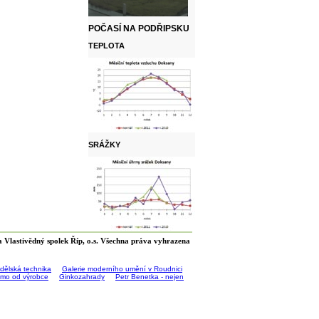
POČASÍ NA PODŘIPSKU
TEPLOTA
SRÁŽKY
 Vlastivědný spolek Říp, o.s. Všechna práva vyhrazena
ědělská technika
Galerie moderního umění v Roudnici
římo od výrobce
Ginkozahrady
Petr Benetka - nejen