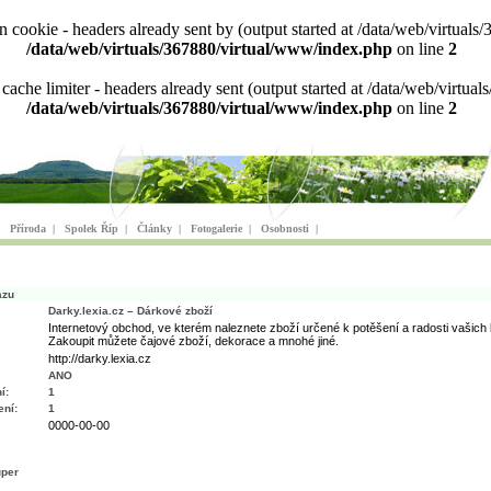
ion cookie - headers already sent by (output started at /data/web/virtu
/data/web/virtuals/367880/virtual/www/index.php
on line
2
n cache limiter - headers already sent (output started at /data/web/virt
/data/web/virtuals/367880/virtual/www/index.php
on line
2
|
Příroda
|
Spolek Říp
|
Články
|
Fotogalerie
|
Osobnosti
|
azu
Darky.lexia.cz – Dárkové zboží
Internetový obchod, ve kterém naleznete zboží určené k potěšení a radosti vašich 
Zakoupit můžete čajové zboží, dekorace a mnohé jiné.
http://darky.lexia.cz
ANO
í:
1
ní:
1
0000-00-00
uper