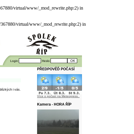
als/367880/virtual/www/_mod_rewrite.php:2) in
uals/367880/virtual/www/_mod_rewrite.php:2) in
Login:
Heslo:
PŘEDPOVĚĎ POČASÍ
blízkých i vás.
Více o počasí na Meteopress..
Kamera - HORA ŘÍP