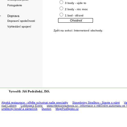
3 body - ujde to
Fotogalerie
2 body - nic moc
1 bod - děsné
·
Doprava
Dopravní společnosti
Vyhledání spojení
Zpět na sekci:
Internetové obchody
.
Vytvořil: Jiří Podrábský, DiS.
Alpská restaurace - přijďte ochutnat naše speciality
Stavebniny Straškov - Stavte s námi
Va
nad Labem
Lobkowicz Evets
www.mlekozvrazkova.cz - informace o mléčném automatu ve 
umělecký kovář a zámečník
Duoton
MojePodřipsko.cz