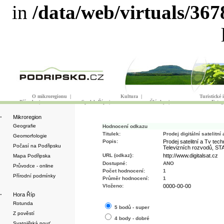
in
/data/web/virtuals/36
O mikroregionu
|
Kultura
|
Turistické
Příroda
|
Spolek Říp
|
Články
|
Fotog
·
Mikroregion
Geografie
Hodnocení odkazu
Titulek:
Prodej digitální satelitní
Geomorfologie
Popis:
Prodej satelitní a Tv tech
Počasí na Podřipsku
Televizních rozvodů, ST
URL (odkaz}:
http://www.digitalsat.cz
Mapa Podřipska
Dostupné:
ANO
Průvodce - online
Počet hodnocení:
1
Přírodní podmínky
Průměr hodnocení:
1
Vloženo:
0000-00-00
·
Hora Říp
Rotunda
5 bodů - super
Z pověstí
4 body - dobré
Svatojiřská pouť