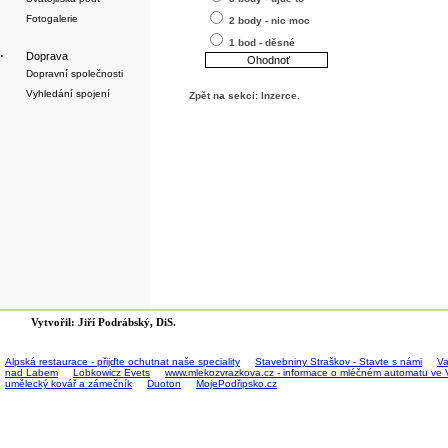
Fotogalerie
2 body - nic moc
1 bod - děsné
·
Doprava
Dopravní společnosti
Vyhledání spojení
Zpět na sekci:
Inzerce
.
Vytvořil: Jiří Podrábský, DiS.
Alpská restaurace - přijďte ochutnat naše speciality
Stavebniny Straškov - Stavte s námi
Va
nad Labem
Lobkowicz Evets
www.mlekozvrazkova.cz - informace o mléčném automatu ve 
umělecký kovář a zámečník
Duoton
MojePodřipsko.cz