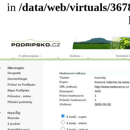
in
/data/web/virtuals/36
O mikroregionu
|
Kultura
|
Turistické
Příroda
|
Spolek Říp
|
Články
|
Fotog
·
Mikroregion
Geografie
Hodnocení odkazu
Titulek:
Inzeráty
Geomorfologie
Popis:
Inzerce zdarma na www.ne
Počasí na Podřipsku
URL (odkaz}:
http://www.netinzerce.cz
Mapa Podřipska
Dostupné:
ANO
Počet hodnocení:
1
Průvodce - online
Průměr hodnocení:
1
Přírodní podmínky
Vloženo:
0000-00-00
·
Hora Říp
5 bodů - super
Rotunda
4 body - dobré
Z pověstí
Svatojiřská pouť
3 body - ujde to