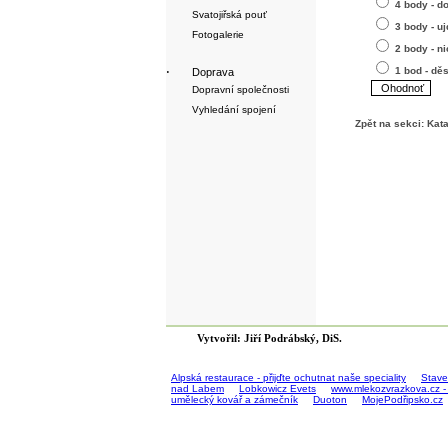
4 body - d
Svatojiřská pouť
3 body - uj
Fotogalerie
2 body - n
1 bod - dě
·
Doprava
Dopravní společnosti
Vyhledání spojení
Zpět na sekci:
Kata
Vytvořil: Jiří Podrábský, DiS.
Alpská restaurace - přijďte ochutnat naše speciality
Stave
nad Labem
Lobkowicz Evets
www.mlekozvrazkova.cz -
umělecký kovář a zámečník
Duoton
MojePodřipsko.cz