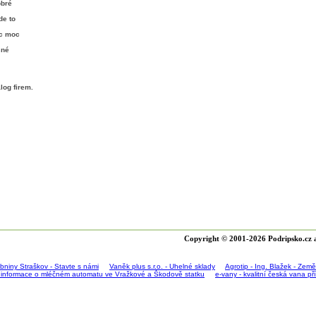
obré
de to
ic moc
sné
log firem
.
Copyright © 2001-2026 Podripsko.cz a
bniny Straškov - Stavte s námi
Vaněk plus s.r.o. - Uhelné sklady
Agrotip - Ing. Blažek - Zem
 informace o mléčném automatu ve Vražkové a Škodově statku
e-vany - kvalitní česká vana p