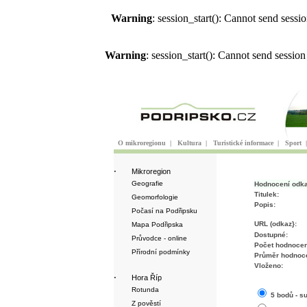
Warning
: session_start(): Cannot send sess
Warning
: session_start(): Cannot send sessio
O mikroregionu
|
Kultura
|
Turistické informace
|
Sport
·
Mikroregion
Geografie
Hodnocení odk
Titulek:
Geomorfologie
Popis:
Počasí na Podřipsku
URL (odkaz}:
Mapa Podřipska
Dostupné:
Průvodce - online
Počet hodnocen
Přírodní podmínky
Průměr hodnoce
Vloženo:
·
Hora Říp
Rotunda
5 bodů - s
Z pověstí