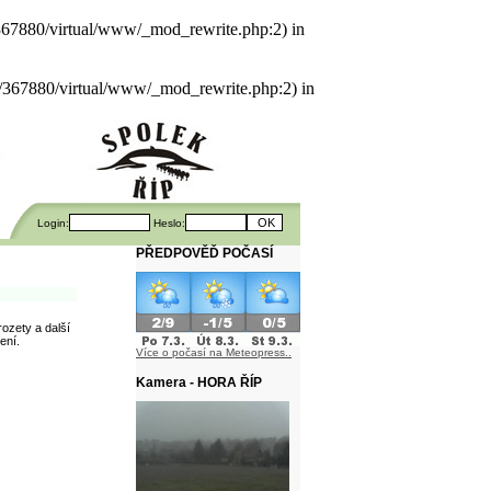
als/367880/virtual/www/_mod_rewrite.php:2) in
uals/367880/virtual/www/_mod_rewrite.php:2) in
Login:
Heslo:
PŘEDPOVĚĎ POČASÍ
rozety a další
ení.
Více o počasí na Meteopress..
Kamera - HORA ŘÍP