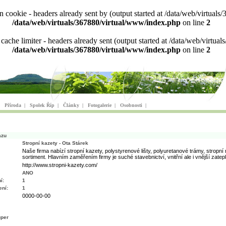
ion cookie - headers already sent by (output started at /data/web/virtu
/data/web/virtuals/367880/virtual/www/index.php
on line
2
n cache limiter - headers already sent (output started at /data/web/virt
/data/web/virtuals/367880/virtual/www/index.php
on line
2
|
Příroda
|
Spolek Říp
|
Články
|
Fotogalerie
|
Osobnosti
|
azu
Stropní kazety - Ota Stárek
Naše firma nabízí stropní kazety, polystyrenové lišty, polyuretanové trámy, stropní 
sortiment. Hlavním zaměřením firmy je suché stavebnictví, vnitřní ale i vnější zatepl
http://www.stropni-kazety.com/
ANO
í:
1
ní:
1
0000-00-00
uper