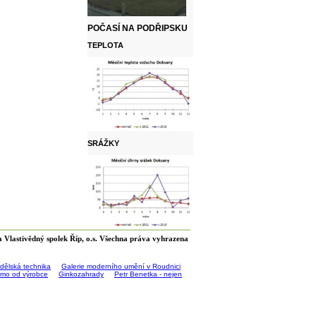
POČASÍ NA PODŘIPSKU
TEPLOTA
SRÁŽKY
 Vlastivědný spolek Říp, o.s. Všechna práva vyhrazena
ědělská technika
Galerie moderního umění v Roudnici
římo od výrobce
Ginkozahrady
Petr Benetka - nejen